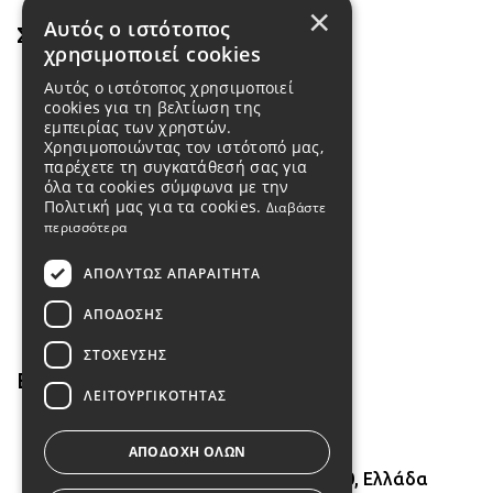
×
Αυτός ο ιστότοπος
Σύνδεσμοι
χρησιμοποιεί cookies
Προϊόντα
Αυτός ο ιστότοπος χρησιμοποιεί
cookies για τη βελτίωση της
About us
εμπειρίας των χρηστών.
Χρησιμοποιώντας τον ιστότοπό μας,
Όροι χρήσης
παρέχετε τη συγκατάθεσή σας για
όλα τα cookies σύμφωνα με την
Πολιτική μας για τα cookies.
Διαβάστε
Τρόποι πληρωμής
περισσότερα
Τρόποι αποστολής
ΑΠΟΛΎΤΩΣ ΑΠΑΡΑΊΤΗΤΑ
Επιστροφές
ΑΠΌΔΟΣΗΣ
ΣΤΌΧΕΥΣΗΣ
Επικοινωνία
ΛΕΙΤΟΥΡΓΙΚΌΤΗΤΑΣ
6980364029
ΑΠΟΔΟΧΉ ΌΛΩΝ
Ταξιαρχών 4, Κορυδαλλός, 18120, Ελλάδα