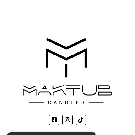
ΑΡ. ΓΕΜΗ
170612008000