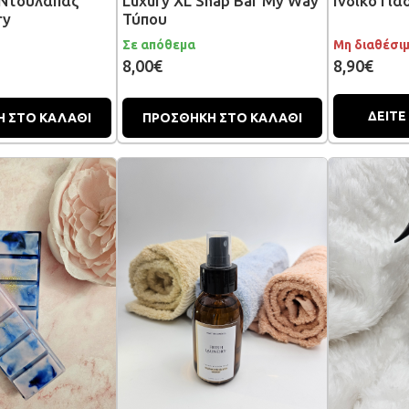
Ντουλάπας
Luxury XL Snap Bar My Way
Ινδικό Για
ry
Τύπου
Σε απόθεμα
Μη διαθέσι
8,00€
8,90€
ΔΕΙΤΕ
 ΣΤΟ ΚΑΛΑΘΙ
ΠΡΟΣΘΗΚΗ ΣΤΟ ΚΑΛΑΘΙ