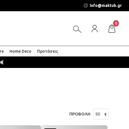
info@maktub.gr
0
re
Home Deco
Προτάσεις
0€
ΠΡΟΒΟΛΗ