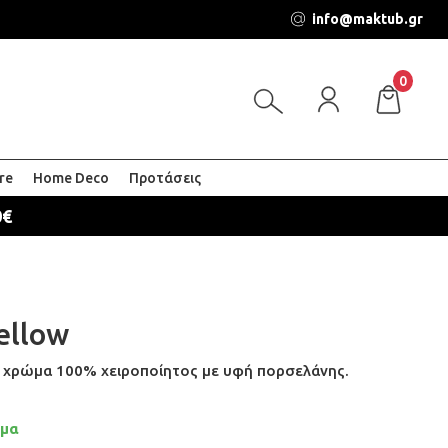
info@maktub.gr
0
re
Home Deco
Προτάσεις
0€
ellow
ο χρώμα 100% χειροποίητος με υφή πορσελάνης.
εμα