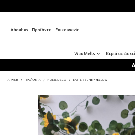
About us
Προϊόντα
Επικοινωνία
Wax Melts
Κεριά σε δοχε
Δ
ΑΡΧΙΚΗ
ΠΡΟΪΌΝΤΑ
HOME DECO
EASTER BUNNY YELLOW